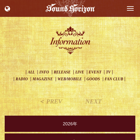
Togg
navi
ALL
INFO
RELEASE
LIVE
EVENT
TV
RADIO
MAGAZINE
WEB/MOBILE
GOODS
FAN CLUB
＜ PREV
NEXT
2026年