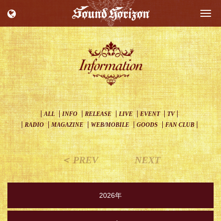
Togg
navi
ALL
INFO
RELEASE
LIVE
EVENT
TV
RADIO
MAGAZINE
WEB/MOBILE
GOODS
FAN CLUB
＜ PREV
NEXT
2026年