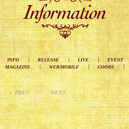
INFO
RELEASE
LIVE
EVENT
MAGAZINE
WEB/MOBILE
GOODS
＜ PREV
NEXT