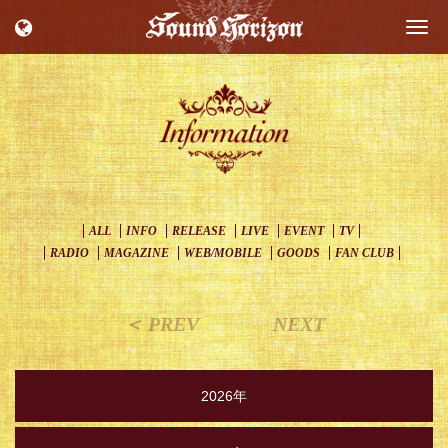
Togg
navi
ALL
INFO
RELEASE
LIVE
EVENT
TV
RADIO
MAGAZINE
WEB/MOBILE
GOODS
FAN CLUB
＜ PREV
NEXT
2026年