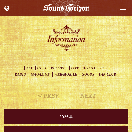
Togg
navi
ALL
INFO
RELEASE
LIVE
EVENT
TV
RADIO
MAGAZINE
WEB/MOBILE
GOODS
FAN CLUB
＜ PREV
NEXT
2026年