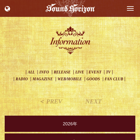
Togg
navi
ALL
INFO
RELEASE
LIVE
EVENT
TV
RADIO
MAGAZINE
WEB/MOBILE
GOODS
FAN CLUB
＜ PREV
NEXT
2026年