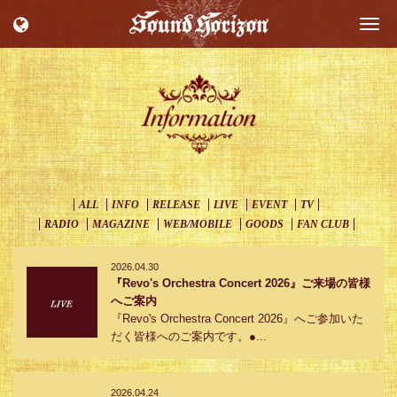
Togg
navi
ALL
INFO
RELEASE
LIVE
EVENT
TV
RADIO
MAGAZINE
WEB/MOBILE
GOODS
FAN CLUB
2026.04.30
『Revo's Orchestra Concert 2026』ご来場の皆様
へご案内
『Revo's Orchestra Concert 2026』へご参加いた
だく皆様へのご案内です。●...
2026.04.24