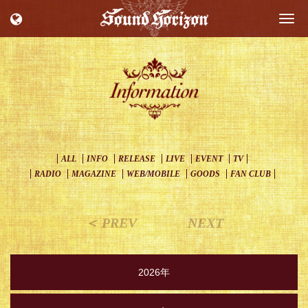
Togg
navi
ALL
INFO
RELEASE
LIVE
EVENT
TV
RADIO
MAGAZINE
WEB/MOBILE
GOODS
FAN CLUB
＜ PREV
NEXT
2026年