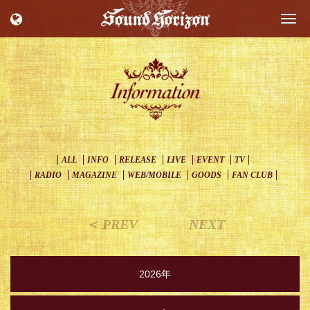
Togg
navi
ALL
INFO
RELEASE
LIVE
EVENT
TV
RADIO
MAGAZINE
WEB/MOBILE
GOODS
FAN CLUB
＜ PREV
NEXT
2026年