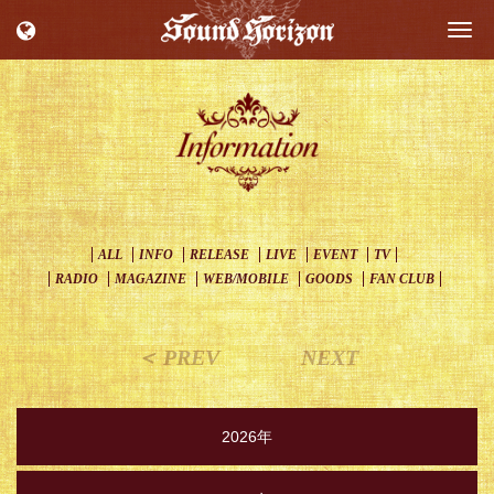
Togg
navi
ALL
INFO
RELEASE
LIVE
EVENT
TV
RADIO
MAGAZINE
WEB/MOBILE
GOODS
FAN CLUB
＜ PREV
NEXT
2026年