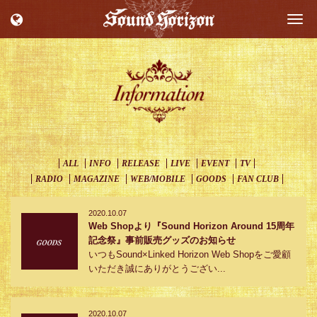
Togg
navi
ALL
INFO
RELEASE
LIVE
EVENT
TV
RADIO
MAGAZINE
WEB/MOBILE
GOODS
FAN CLUB
2020.10.07
Web Shopより『Sound Horizon Around 15周年
記念祭』事前販売グッズのお知らせ
いつもSound×Linked Horizon Web Shopをご愛顧
いただき誠にありがとうござい...
2020.10.07