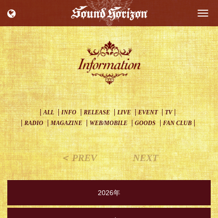
Togg
navi
ALL
INFO
RELEASE
LIVE
EVENT
TV
RADIO
MAGAZINE
WEB/MOBILE
GOODS
FAN CLUB
＜ PREV
NEXT
2026年