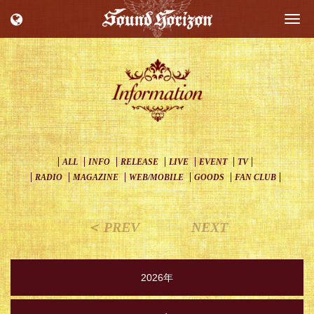
Togg
navi
ALL
INFO
RELEASE
LIVE
EVENT
TV
RADIO
MAGAZINE
WEB/MOBILE
GOODS
FAN CLUB
＜ PREV
NEXT
2026年