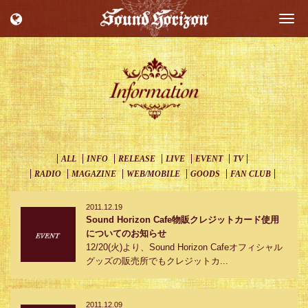
Togg
navi
ALL
INFO
RELEASE
LIVE
EVENT
TV
RADIO
MAGAZINE
WEB/MOBILE
GOODS
FAN CLUB
2011.12.19
Sound Horizon Cafe物販クレジットカード使用
についてのお知らせ
12/20(火)より、Sound Horizon Cafeオフィシャル
グッズの販売所でもクレジットカ...
2011.12.09