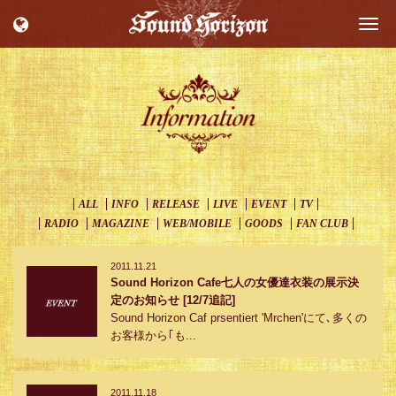
Togg
navi
ALL
INFO
RELEASE
LIVE
EVENT
TV
RADIO
MAGAZINE
WEB/MOBILE
GOODS
FAN CLUB
2011.11.21
Sound Horizon Cafe七人の女優達衣装の展示決
定のお知らせ [12/7追記]
Sound Horizon Caf prsentiert 'Mrchen'にて､多くの
お客様から｢も...
2011.11.18