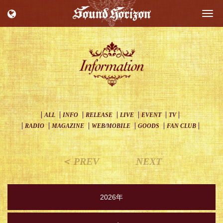
Togg
navi
ALL
INFO
RELEASE
LIVE
EVENT
TV
RADIO
MAGAZINE
WEB/MOBILE
GOODS
FAN CLUB
＜ PREV
NEXT
2026年