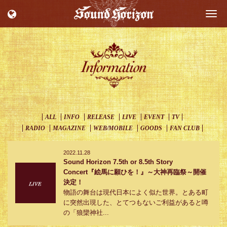
Togg
navi
ALL
INFO
RELEASE
LIVE
EVENT
TV
RADIO
MAGAZINE
WEB/MOBILE
GOODS
FAN CLUB
2022.11.28
Sound Horizon 7.5th or 8.5th Story
Concert『絵馬に願ひを！』～大神再臨祭～開催
決定！
物語の舞台は現代日本によく似た世界。とある町
に突然出現した、とてつもないご利益があると噂
の「狼欒神社...