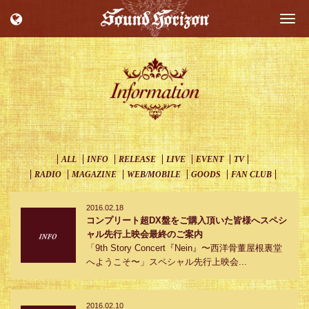
Togg
navi
ALL
INFO
RELEASE
LIVE
EVENT
TV
RADIO
MAGAZINE
WEB/MOBILE
GOODS
FAN CLUB
2016.02.18
コンプリート超DX盤をご購入頂いた皆様へスペシ
ャル先行上映会最終のご案内
「9th Story Concert『Nein』〜西洋骨董屋根裏堂
へようこそ〜」スペシャル先行上映会...
2016.02.10