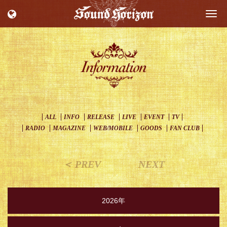
Togg
navi
ALL
INFO
RELEASE
LIVE
EVENT
TV
RADIO
MAGAZINE
WEB/MOBILE
GOODS
FAN CLUB
＜ PREV
NEXT
2026年