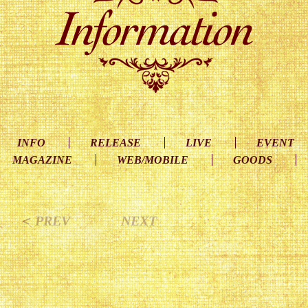
INFO
RELEASE
LIVE
EVENT
MAGAZINE
WEB/MOBILE
GOODS
＜ PREV
NEXT