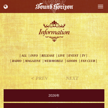
Togg
navi
ALL
INFO
RELEASE
LIVE
EVENT
TV
RADIO
MAGAZINE
WEB/MOBILE
GOODS
FAN CLUB
＜ PREV
NEXT
2026年