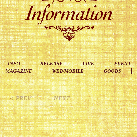
INFO
RELEASE
LIVE
EVENT
MAGAZINE
WEB/MOBILE
GOODS
＜ PREV
NEXT