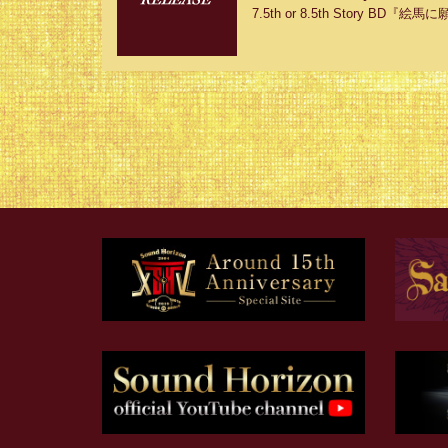
7.5th or 8.5th Story BD『絵馬に