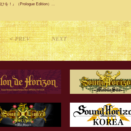
願ひを！』（Prologue Edition）...
＜ PREV
NEXT