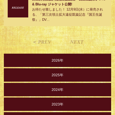
& Blu-ray ジャケット公開!
お待たせ致しました！ 12月9日(水）に発売され
る、「第三次領土拡大遠征凱旋記念『国王生誕
祭』」DV...
＜ PREV
NEXT
2026年
2025年
2024年
2023年