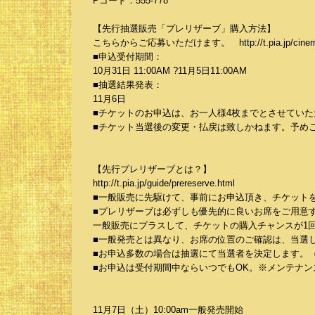
Pコード：555-778
【先行抽選販売「プレリザーブ」購入方法】
こちらからご応募いただけます。 http://t.pia.jp/cinema/
■申込受付期間：
10月31日 11:00AM ?11月5日11:00AM
■抽選結果発表：
11月6日
■チケットのお申込は、お一人様4枚までとさせていた
■チケット当選後の変更・払戻は致しかねます。予め
【先行プレリザーブとは？】
http://t.pia.jp/guide/prereserve.html
■一般販売に先駆けて、事前にお申込頂き、チケット
■プレリザーブは必ずしも優先的に良いお席をご用意
一般販売にプラスして、チケットの購入チャンスが1
■一般発売とは異なり、お席の位置のご確認は、当選
■お申込多数の場合は抽選にて当選者を決定します。
■お申込は受付期間中ならいつでもOK。※メンテナンス時
11月7日（土）10:00am一般発売開始