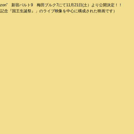
ross The Horizon” 新宿バルト9 梅田ブルク7にて11月21日(土）より公開決定！！
大遠征記念『国王生誕祭』」のライブ映像を中心に構成された映画です）