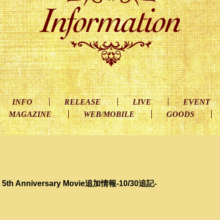
INFO
RELEASE
LIVE
EVENT
MAGAZINE
WEB/MOBILE
GOODS
n 5th Anniversary Movie追加情報-10/30追記-