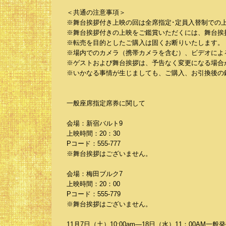
＜共通の注意事項＞
※舞台挨拶付き上映の回は全席指定･定員入替制での
※舞台挨拶付きの上映をご鑑賞いただくには、舞台挨
※転売を目的としたご購入は固くお断りいたします。
※場内でのカメラ（携帯カメラを含む）、ビデオによ
※ゲストおよび舞台挨拶は、予告なく変更になる場合
※いかなる事情が生じましても、ご購入、お引換後の
一般座席指定席券に関して
会場：新宿バルト9
上映時間：20：30
Pコード：555-777
※舞台挨拶はございません。
会場：梅田ブルク7
上映時間：20：00
Pコード：555-779
※舞台挨拶はございません。
11月7日（土）10:00am―18日（水）11：00AM一般