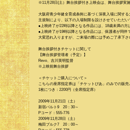
※11月28日(土）舞台挨拶付き上映会は、舞台挨拶実
大阪府青少年健全育成条例に基づく深夜入場に関する
主規制により、以下の入場制限を設けさせていただい
●上映終了が22時以降となる作品には、18歳未満の
●上映終了が19時以降となる作品には、保護者が同伴
大変恐れ入りますが、ご来場の際には予めご了承下さ
舞台挨拶付きチケットに関して
【舞台挨拶登壇者（予定）】
Revo、吉川英明監督
※上映前舞台挨拶
＜チケットご購入について＞
こちらの座席指定券は「チケットぴあ」のみでの販売
1枚につき：2200円（全席指定席）
2009年11月21日（土）
新宿バルト9 20：30～
Pコード：555-776
2009年11月28日（土）
梅田ブルク7 20：00～