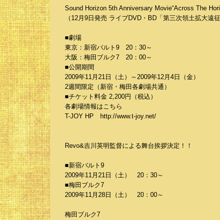
Sound Horizon 5th Anniversary Movie“Ac
（12月9日発売 ライブDVD・BD「第三次領土拡
■劇場
東京：新宿バルト9 20：30～
大阪：梅田ブルク7 20：00～
■公開期間
2009年11月21日（土）～2009年12月4日（金）
2週間限定（新宿・梅田各劇場共通）
■チケット料金 2,200円（税込）
各劇場情報はこちら
T-JOY HP http://www.t-joy.net/
Revo&吉川英明監督による舞台挨拶決定！！
■新宿バルト9
2009年11月21日（土） 20：30～
■梅田ブルク7
2009年11月28日（土） 20：00～
梅田ブルク7