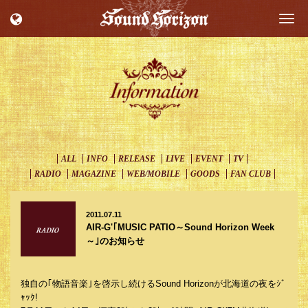
Togg
navi
ALL
INFO
RELEASE
LIVE
EVENT
TV
RADIO
MAGAZINE
WEB/MOBILE
GOODS
FAN CLUB
2011.07.11
AIR-G'｢MUSIC PATIO～Sound Horizon Week
～｣のお知らせ
独自の｢物語音楽｣を啓示し続けるSound Horizonが北海道の夜をｼﾞ
ｬｯｸ!