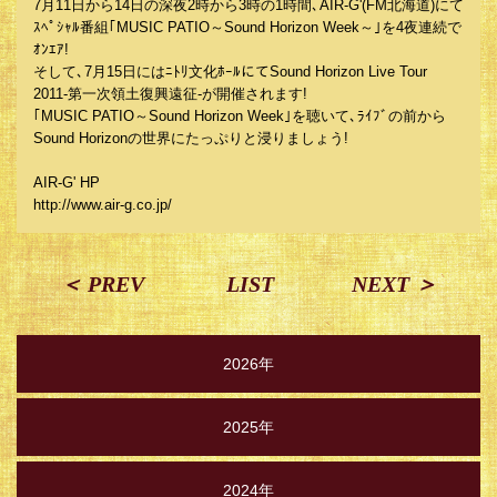
7月11日から14日の深夜2時から3時の1時間､AIR-G'(FM北海道)にて
ｽﾍﾟｼｬﾙ番組｢MUSIC PATIO～Sound Horizon Week～｣を4夜連続で
ｵﾝｴｱ!
そして､7月15日にはﾆﾄﾘ文化ﾎｰﾙにてSound Horizon Live Tour
2011-第一次領土復興遠征-が開催されます!
｢MUSIC PATIO～Sound Horizon Week｣を聴いて､ﾗｲﾌﾞの前から
Sound Horizonの世界にたっぷりと浸りましょう!
AIR-G' HP
http://www.air-g.co.jp/
＜ PREV
LIST
NEXT ＞
2026年
2025年
2024年