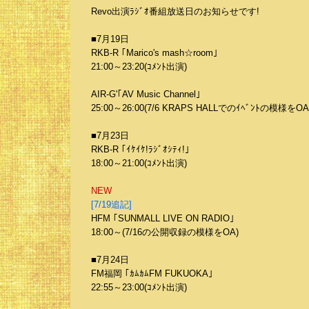
Revo出演ﾗｼﾞｵ番組放送日のお知らせです!
■7月19日
RKB-R ｢Marico's mash☆room｣
21:00～23:20(ｺﾒﾝﾄ出演)
AIR-G'｢AV Music Channel｣
25:00～26:00(7/6 KRAPS HALLでのｲﾍﾞﾝﾄの模様をOA
■7月23日
RKB-R ｢ｲｹｲｹ!ﾗｼﾞｵｼﾃｨ!｣
18:00～21:00(ｺﾒﾝﾄ出演)
NEW
[7/19追記]
HFM ｢SUNMALL LIVE ON RADIO｣
18:00～(7/16の公開収録の模様をOA)
■7月24日
FM福岡 ｢ｶﾑｶﾑFM FUKUOKA｣
22:55～23:00(ｺﾒﾝﾄ出演)