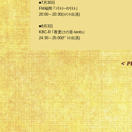
■7月30日
FM福岡 ｢ｼﾘﾄﾗｰのﾘｽﾄ｣
20:00～20:30(ｺﾒﾝﾄ出演)
■8月3日
KBC-R ｢夜更けの音-tents｣
24:30～25:00(ｹﾞｽﾄ出演)
＜ P