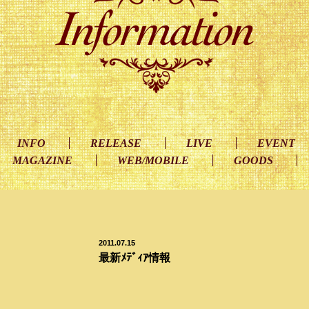
INFO
RELEASE
LIVE
EVENT
MAGAZINE
WEB/MOBILE
GOODS
2011.07.15
最新ﾒﾃﾞｨｱ情報