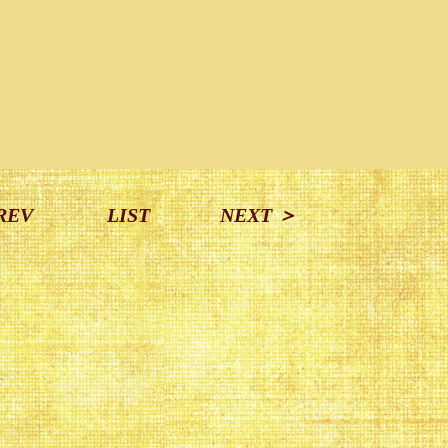
REV
LIST
NEXT ＞