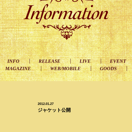
INFO
RELEASE
LIVE
EVENT
MAGAZINE
WEB/MOBILE
GOODS
2012.01.27
ジャケット公開