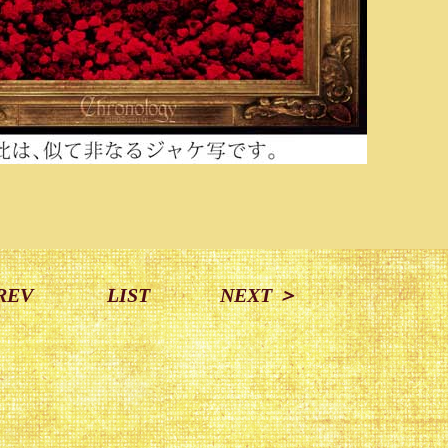
REV
LIST
NEXT ＞