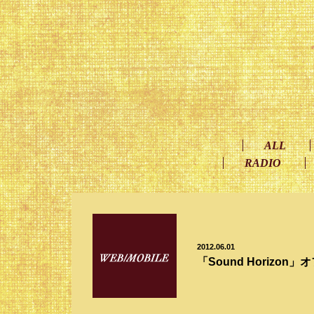
ALL
RADIO
2012.06.01
「Sound Horiz