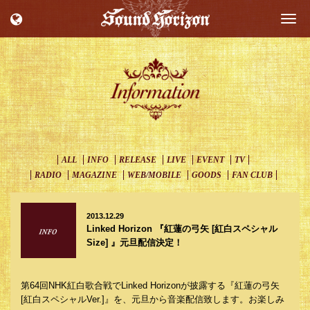
Togg
navi
ALL
INFO
RELEASE
LIVE
EVENT
TV
RADIO
MAGAZINE
WEB/MOBILE
GOODS
FAN CLUB
2013.12.29
Linked Horizon 『紅蓮の弓矢 [紅白スペシャル
Size] 』元旦配信決定！
第64回NHK紅白歌合戦でLinked Horizonが披露する『紅蓮の弓矢
[紅白スペシャルVer.]』を、元旦から音楽配信致します。お楽しみ