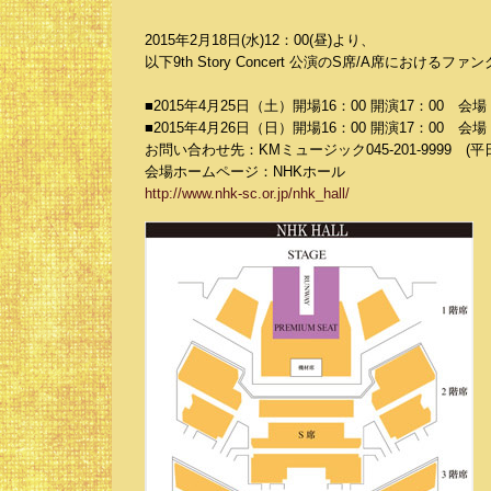
2015年2月18日(水)12：00(昼)より、
以下9th Story Concert 公演のS席/A席にお
■2015年4月25日（土）開場16：00 開演17：00 会
■2015年4月26日（日）開場16：00 開演17：00 会
お問い合わせ先：KMミュージック045-201-9999 (平日11
会場ホームページ：NHKホール
http://www.nhk-sc.or.jp/nhk_hall/