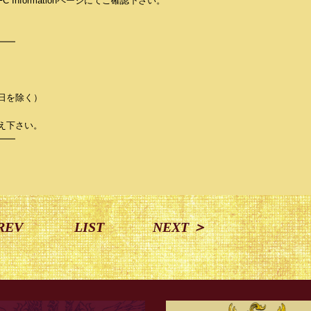
nformationページにてご確認下さい。
━━
祝祭日を除く）
え下さい。
━━
REV
LIST
NEXT ＞