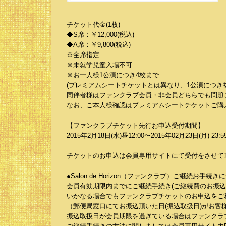
チケット代金(1枚)
◆S席：￥12,000(税込)
◆A席：￥9,800(税込)
※全席指定
※未就学児童入場不可
※お一人様1公演につき4枚まで
(プレミアムシートチケットとは異なり、1公演につき
同伴者様はファンクラブ会員・非会員どちらでも問題
なお、ご本人様確認はプレミアムシートチケットご購入
【ファンクラブチケット先行お申込受付期間】
2015年2月18日(水)昼12:00〜2015年02月23日(月) 23:5
チケットのお申込は会員専用サイトにて受付をさせて
●Salon de Horizon（ファンクラブ）ご継続お手続き
会員有効期限内までにご継続手続き(ご継続費のお振込
いかなる場合でもファンクラブチケットのお申込をご
（郵便局窓口にてお振込頂いた日(振込取扱日)がお客
振込取扱日が会員期限を過ぎている場合はファンクラ