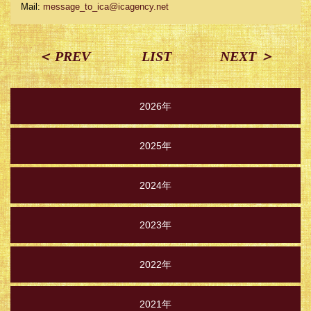
Mail:
message_to_ica@icagency.net
＜ PREV
LIST
NEXT ＞
2026年
2025年
2024年
2023年
2022年
2021年