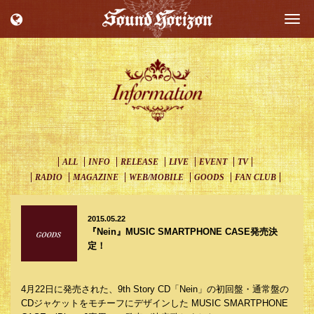
Togg
navi
ALL
INFO
RELEASE
LIVE
EVENT
TV
RADIO
MAGAZINE
WEB/MOBILE
GOODS
FAN CLUB
2015.05.22
『Nein』MUSIC SMARTPHONE CASE発売決
定！
4月22日に発売された、9th Story CD「Nein」の初回盤・通常盤の
CDジャケットをモチーフにデザインした MUSIC SMARTPHONE