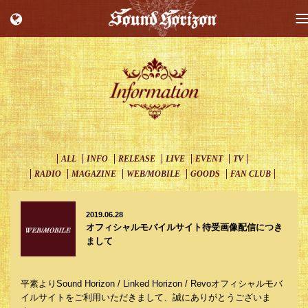
T
n
ALL
INFO
RELEASE
LIVE
EVENT
TV
RADIO
MAGAZINE
WEB/MOBILE
GOODS
FAN CLUB
2019.06.28
オフィシャルモバイルサイト待受画像配信につき
まして
平素よりSound Horizon / Linked Horizon / Revoオフィシャルモバ
イルサイトをご利用いただきまして、誠にありがとうございま