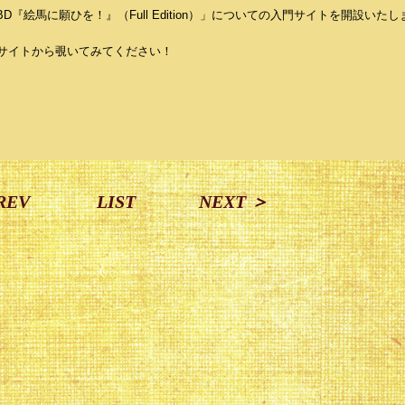
tory BD『絵馬に願ひを！』（Full Edition）」についての入門サイトを開設いた
サイトから覗いてみてください！
REV
LIST
NEXT ＞