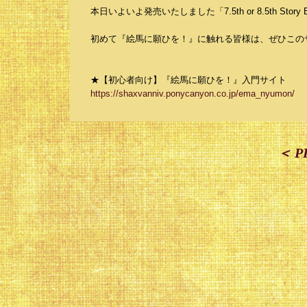
本日いよいよ発売いたしました「7.5th or 8.5th S
初めて『絵馬に願ひを！』に触れる皆様は、ぜひこの
★【初心者向け】『絵馬に願ひを！』入門サイト
https://shaxvanniv.ponycanyon.co.jp/ema_nyumon/
＜ P