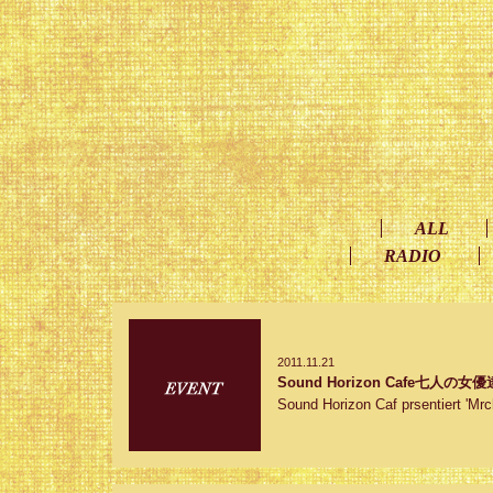
ALL
RADIO
2011.11.21
Sound Horizon Cafe七人
Sound Horizon Caf prsentie