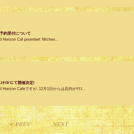
月分優先予約受付について
n Caf prsentiert 'Mrchen...
ﾘｽﾏｽｽﾀｲﾙ'にて開催決定!
orizon Cafeですが､12月1日からは店内がｸﾘｽ...
＜ PREV
NEXT