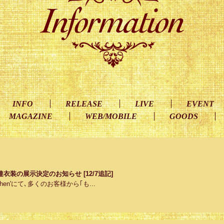
INFO
RELEASE
LIVE
EVENT
MAGAZINE
WEB/MOBILE
GOODS
の女優達衣装の展示決定のお知らせ [12/7追記]
rt 'Mrchen'にて､多くのお客様から｢も...