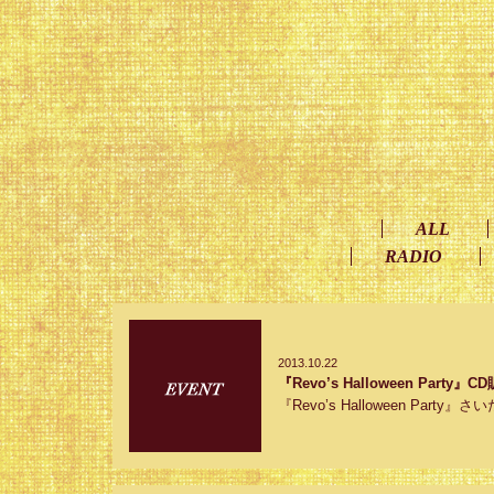
ALL
RADIO
2013.10.22
『Revo’s Halloween Part
『Revo’s Halloween Pa