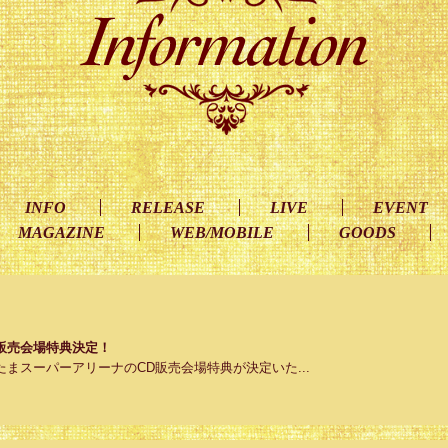
INFO
RELEASE
LIVE
EVENT
MAGAZINE
WEB/MOBILE
GOODS
y』CD販売会場特典決定！
rty』さいたまスーパーアリーナのCD販売会場特典が決定いた...