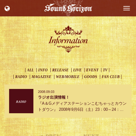
Togg
navi
ALL
INFO
RELEASE
LIVE
EVENT
TV
RADIO
MAGAZINE
WEB/MOBILE
GOODS
FAN CLUB
2008.09.03
ラジオ出演情報！
『A＆Gメディアステーションこむちゃっとカウン
トダウン』 2008年9月6日（土）23：00～24：...