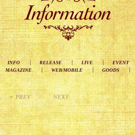
INFO
RELEASE
LIVE
EVENT
MAGAZINE
WEB/MOBILE
GOODS
＜ PREV
NEXT