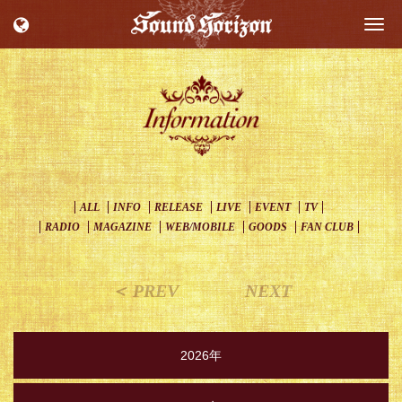
Togg
navi
ALL
INFO
RELEASE
LIVE
EVENT
TV
RADIO
MAGAZINE
WEB/MOBILE
GOODS
FAN CLUB
＜ PREV
NEXT
2026年