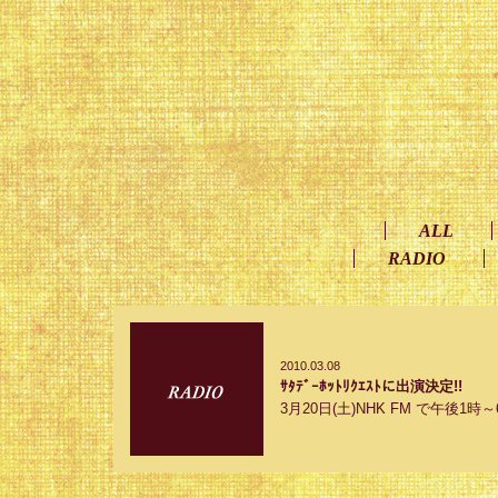
ALL
RADIO
2010.03.08
ｻﾀﾃﾞｰﾎｯﾄﾘｸｴｽﾄに出演決定!!
3月20日(土)NHK FM で午後1時～6