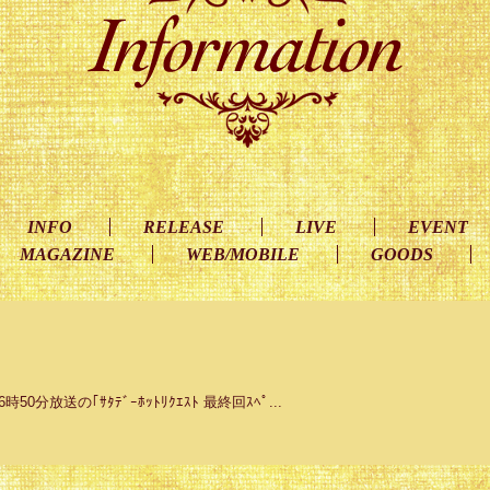
INFO
RELEASE
LIVE
EVENT
MAGAZINE
WEB/MOBILE
GOODS
時50分放送の｢ｻﾀﾃﾞｰﾎｯﾄﾘｸｴｽﾄ 最終回ｽﾍﾟ...