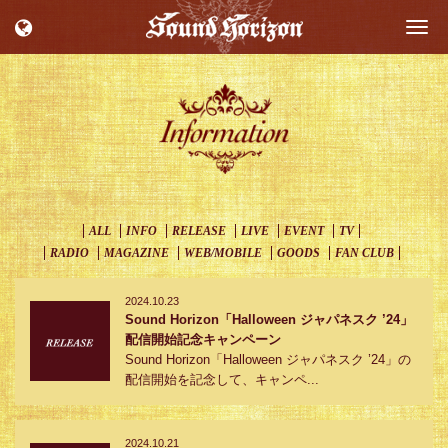
Togg
navi
ALL
INFO
RELEASE
LIVE
EVENT
TV
RADIO
MAGAZINE
WEB/MOBILE
GOODS
FAN CLUB
2024.10.23
Sound Horizon「Halloween ジャパネスク ’24」
配信開始記念キャンペーン
Sound Horizon「Halloween ジャパネスク ’24」の
配信開始を記念して、キャンペ...
2024.10.21