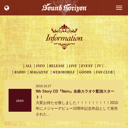
Togg
navi
ALL
INFO
RELEASE
LIVE
EVENT
TV
RADIO
MAGAZINE
WEB/MOBILE
GOODS
FAN CLUB
2019.10.27
9th Story CD『Nein』全曲カラオケ配信スター
ト！
大変お待たせ致しました！！！！！！！！！2015
年にメジャーデビュー10周年記念作品として発売
された...