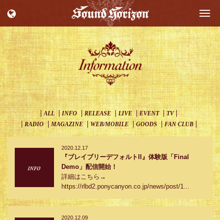
Togg
navi
ALL
INFO
RELEASE
LIVE
EVENT
TV
RADIO
MAGAZINE
WEB/MOBILE
GOODS
FAN CLUB
2020.12.17
『ブレイブリーデフォルトII』体験版「Final
Demo」配信開始！
詳細はこちら→
https://rlbd2.ponycanyon.co.jp/news/post/1...
2020.12.09