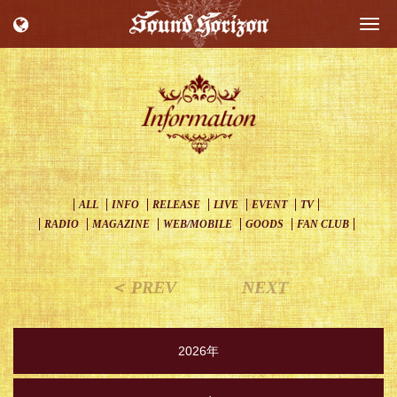
Togg
navi
ALL
INFO
RELEASE
LIVE
EVENT
TV
RADIO
MAGAZINE
WEB/MOBILE
GOODS
FAN CLUB
＜ PREV
NEXT
2026年