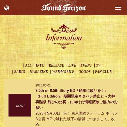
Togg
navi
ALL
INFO
RELEASE
LIVE
EVENT
TV
RADIO
MAGAZINE
WEB/MOBILE
GOODS
FAN CLUB
2023.06.01
7.5th or 8.5th Story BD『絵馬に願ひを！』
（Full Edition）期間限定ネタバレ禁止と～大神
再臨祭 終ひの公宴～に向けた情報拡散ご協力のお
願い
2023年5月30日（火）東京国際フォーラム ホール
A公宴 MCで触れた以下の情報につきまして、改
め...