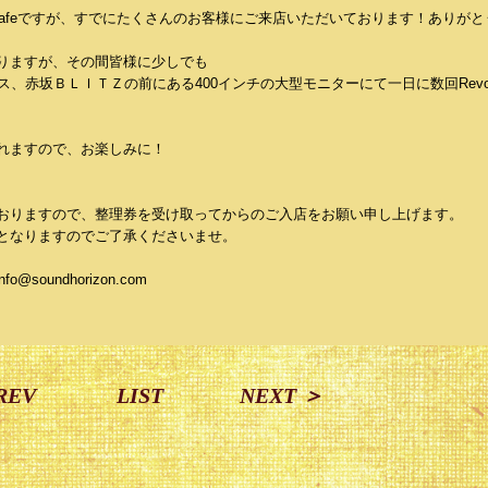
zon Cafeですが、すでにたくさんのお客様にご来店いただいております！ありが
りますが、その間皆様に少しでも
ス、赤坂ＢＬＩＴＺの前にある400インチの大型モニターにて一日に数回Rev
まで流れますので、お楽しみに！
おりますので、整理券を受け取ってからのご入店をお願い申し上げます。
となりますのでご了承くださいませ。
@soundhorizon.com
REV
LIST
NEXT ＞