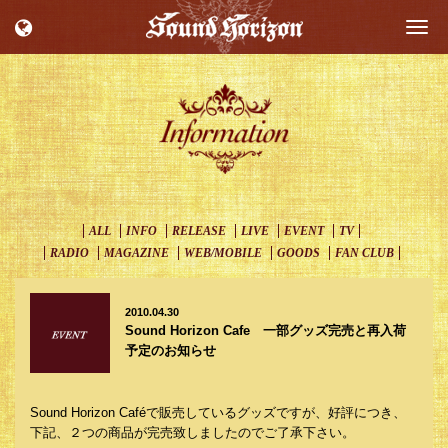
Togg
navi
ALL
INFO
RELEASE
LIVE
EVENT
TV
RADIO
MAGAZINE
WEB/MOBILE
GOODS
FAN CLUB
2010.04.30
Sound Horizon Cafe 一部グッズ完売と再入荷
予定のお知らせ
Sound Horizon Caféで販売しているグッズですが、好評につき、
下記、２つの商品が完売致しましたのでご了承下さい。