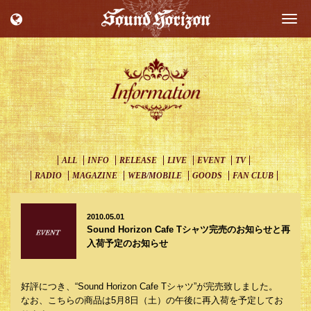
Togg
navi
ALL
INFO
RELEASE
LIVE
EVENT
TV
RADIO
MAGAZINE
WEB/MOBILE
GOODS
FAN CLUB
2010.05.01
Sound Horizon Cafe Tシャツ完売のお知らせと再
入荷予定のお知らせ
好評につき、“Sound Horizon Cafe Tシャツ”が完売致しました。
なお、こちらの商品は5月8日（土）の午後に再入荷を予定してお