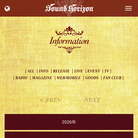
Togg
navi
ALL
INFO
RELEASE
LIVE
EVENT
TV
RADIO
MAGAZINE
WEB/MOBILE
GOODS
FAN CLUB
＜ PREV
NEXT
2026年