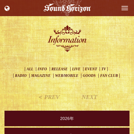
Togg
navi
ALL
INFO
RELEASE
LIVE
EVENT
TV
RADIO
MAGAZINE
WEB/MOBILE
GOODS
FAN CLUB
＜ PREV
NEXT
2026年